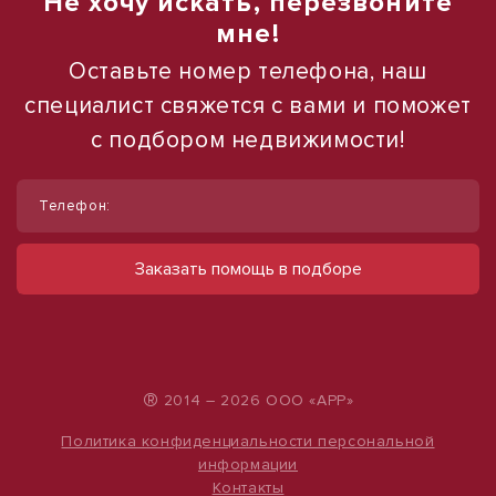
Не хочу искать, перезвоните
мне!
Оставьте номер телефона, наш
специалист свяжется с вами и поможет
с подбором недвижимости!
1
1
/
/
8
6
Телефон:
Готовый арендный бизнес, Пятёрочка.
Помещение под офис магазин салон
барбершоп доставку
ул Весёлая, д. 2
Заказать помощь в подборе
195 000 000 руб.
ул Россошанская, д. 3, корп. 1А
150 000 руб.
315 738 руб./м²
1 500 руб./м²
®
2014 – 2026 ООО «АРР»
Политика конфиденциальности персональной
информации
Контакты