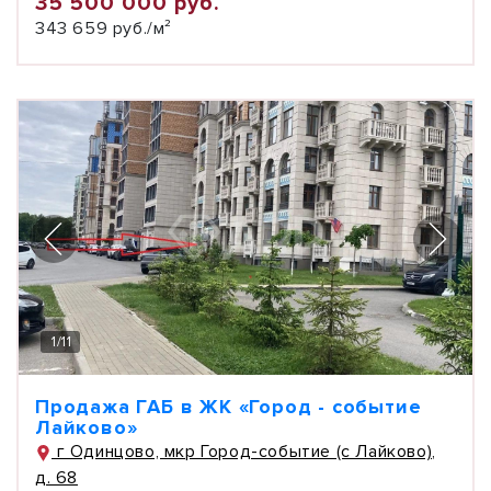
35 500 000 руб.
343 659 руб./м²
1
/
11
Продажа ГАБ в ЖК «Город - событие
Лайково»
г Одинцово, мкр Город-событие (с Лайково),
д. 68