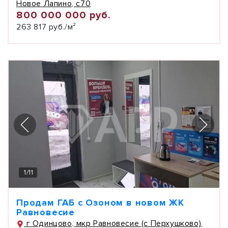
Новое Лапино, с70
800 000 000 руб.
263 817 руб./м²
1
/
11
Продам ГАБ с Озоном в новом ЖК
Равновесие
г Одинцово, мкр Равновесие (с Перхушково),