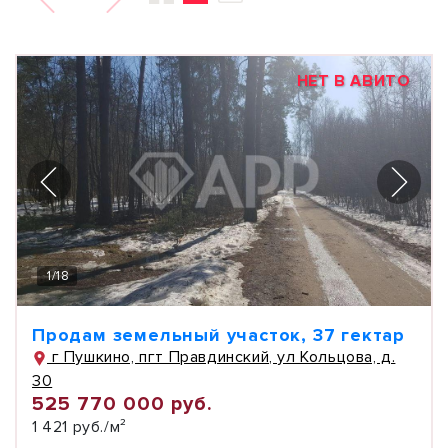
НЕТ В АВИТО
1
/
18
Продам земельный участок, 37 гектар
г Пушкино, пгт Правдинский, ул Кольцова, д.
30
525 770 000 руб.
1 421 руб./м²