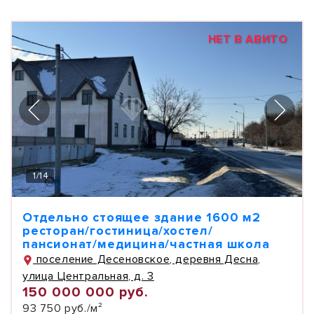
НЕТ В АВИТО
1
/
14
Отдельно стоящее здание 1600 м2
ресторан/гостиница/хостел/
пансионат/медицина/частная школа
поселение Десеновское, деревня Десна,
улица Центральная, д. 3
150 000 000 руб.
93 750 руб./м²