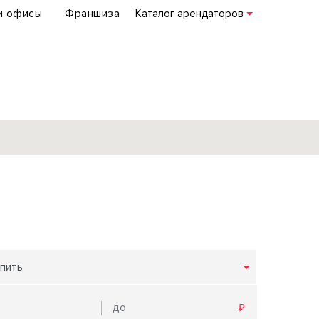
и офисы
Франшиза
Каталог арендаторов
База объектов
коммерческой
недвижимости
по всей России
пить
Подробнее