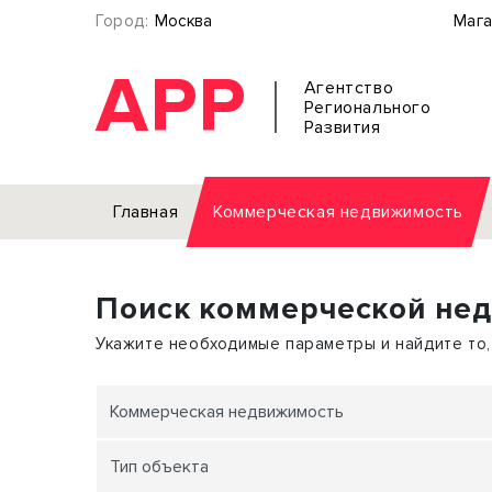
Город:
Москва
Мага
АРР
Агентство
Регионального
Развития
Главная
Коммерческая недвижимость
Аренда
Поиск коммерческой не
Офис
Земел
Торговое помещение
Отдел
Укажите необходимые параметры и найдите то,
Свободного назначения
Под о
Склад
Бизне
Коммерческая недвижимость
Производство
Торго
Тип объекта