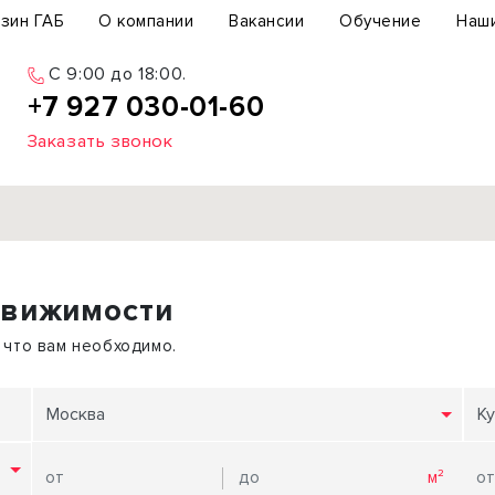
зин ГАБ
О компании
Вакансии
Обучение
Наш
C 9:00 до 18:00.
+7 927 030-01-60
Заказать звонок
Продажа
движимости
ьный участок
Офис
ьное здание
Торговое помещение
 что вам необходимо.
бщепит
Свободного назначения
с-центр
Склад
Москва
Ку
вый центр
Бизнес