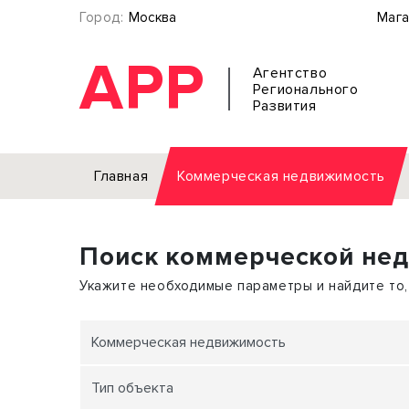
Город:
Москва
Мага
АРР
Агентство
Регионального
Развития
Главная
Коммерческая недвижимость
Аренда
Поиск коммерческой не
Офис
Земел
Торговое помещение
Отдел
Укажите необходимые параметры и найдите то,
Свободного назначения
Под о
Склад
Бизне
Коммерческая недвижимость
Производство
Торго
Тип объекта