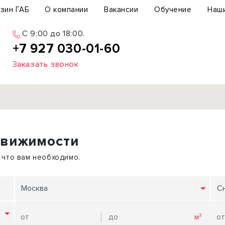
зин ГАБ
О компании
Вакансии
Обучение
Наш
C 9:00 до 18:00.
+7 927 030-01-60
Заказать звонок
Продажа
движимости
ьный участок
Офис
ьное здание
Торговое помещение
 что вам необходимо.
бщепит
Свободного назначения
с-центр
Склад
Москва
С
вый центр
Бизнес