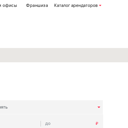
и офисы
Франшиза
Каталог арендаторов
База объектов
коммерческой
недвижимости
по всей России
нять
Подробнее