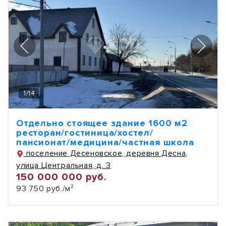
1
/
14
Отдельно стоящее здание 1600 м2
ресторан/гостиница/хостел/
пансионат/медицина/частная школа
поселение Десеновское, деревня Десна,
улица Центральная, д. 3
150 000 000 руб.
93 750 руб./м²