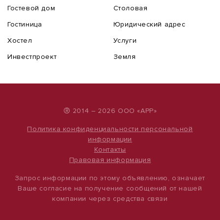
Гостевой дом
Столовая
Гостиница
Юридический адрес
Хостел
Услуги
Инвестпроект
Земля
®
2014 – 2026 ООО «АРР»
Политика конфиденциальности персональной
информации
Контакты
Правовая информация
Запрос информации по этому объявлению, означает
Ваше согласие на получение сообщений от нашей
компании через средства связи