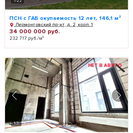
1
/
22
ПСН с ГАБ окупаемость 12 лет, 146,1 м²
Лермонтовский пр-кт, д. 2, корп. 1
34 000 000 руб.
232 717 руб./м²
НЕТ В АВИТО
1
/
3