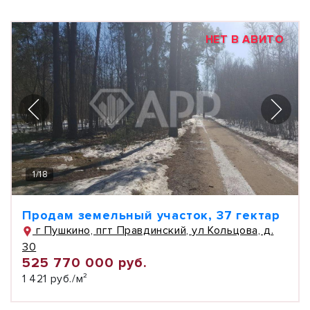
НЕТ В АВИТО
1
/
18
Продам земельный участок, 37 гектар
г Пушкино, пгт Правдинский, ул Кольцова, д.
30
525 770 000 руб.
1 421 руб./м²