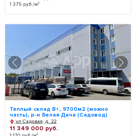
1 375 руб./м²
1
/
10
Теплый склад В+, 9700м2 (можно
часть), р-н Белая Дача (Садовод)
ул Садовая, д. 22
11 349 000 руб.
1 170 руб./м²