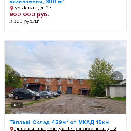
назначения, 300 м²
ул Ленина, д. 37
900 000 руб.
3 000 руб./м²
1
/
12
Тёплый Склад 459м² от МКАД 15км
деревня Токарево, ул Петровское поле, д. 2