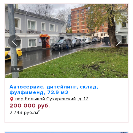
1
/
16
Автосервис, дитейлинг, склад,
фулфименд, 72.9 м2
пер Большой Сухаревский, д. 17
200 000 руб.
2 743 руб./м²